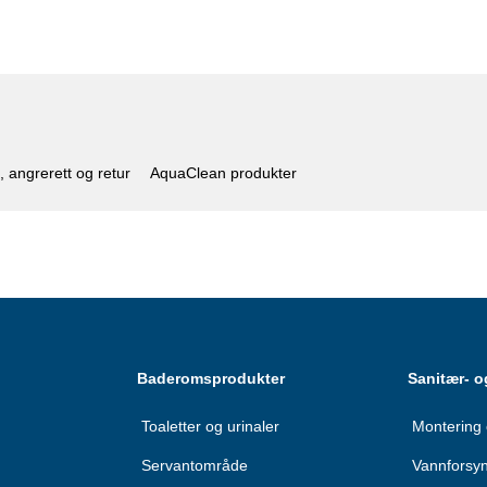
, angrerett og retur
AquaClean produkter
Baderomsprodukter
Sanitær- o
Toaletter og urinaler
Montering 
Servantområde
Vannforsy