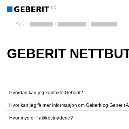
NO
GEBERIT NETTBUT
Hvordan kan jeg kontakte Geberit?
Hvor kan jeg få mer informasjon om Geberit og Geberit A
Ring oss på :
Telefon: 67978200
Hvor mye er fraktkostnadene?
Besøk
Mandag til fredag: 08:00 - 16:00,