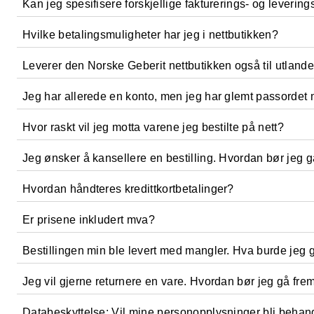
www.geberit.no/forbruksmateriell
Stengt mellom 11:30 - 12:00 for lunsj
Kan jeg spesifisere forskjellige fakturerings- og leverin
Fraktkostnadene har en fast pris på 99 NOK per forsendelse
Hvilke betalingsmuligheter har jeg i nettbutikken?
Send oss en e-post:
Ja, du kan angi forskjellige adresser under bestillingspros
Alle forsendelser sendes fra vårt lager.
sales.no@geberit.com
Leverer den Norske Geberit nettbutikken også til utlande
Du har valget mellom bestillinger på konto (betales innen 3
Jeg har allerede en konto, men jeg har glemt passordet 
Geberit AS
Nei, leveringen er kun tilgjengelig i Norge.
Luhrtoppen 2
Hvor raskt vil jeg motta varene jeg bestilte på nett?
1470 Lørenskog
I hovedmenyen klikker du på Geberit ID (ved siden av hand
Jeg ønsker å kansellere en bestilling. Hvordan bør jeg 
Varene du bestilte forlater vanligvis fabrikken innen 3-5 vir
Hvordan håndteres kredittkortbetalinger?
Ring oss på: Telefon 67978200
Man – Fre 08:00 - 16:00, Stengt mellom 11:30 - 12:00 for lu
Er prisene inkludert mva?
Kredittkortbetalinger krypteres med velprøvd SSL-teknolog
eller send oss en Epost til
sales.no@geberit.com
med i
du har bestilt hos oss. Dine data brukes av Worldline utelu
Bestillingen min ble levert med mangler. Hva burde jeg 
Ja, alle priser er inkludert mva.
ansvarlige for den aktuelle betalingsmåten. Worldline kan vise
Jeg vil gjerne returnere en vare. Hvordan bør jeg gå fre
Dersom du oppdager mangler ved de leverte varene, er Geber
Databeskyttelse: Vil mine personopplysninger bli behand