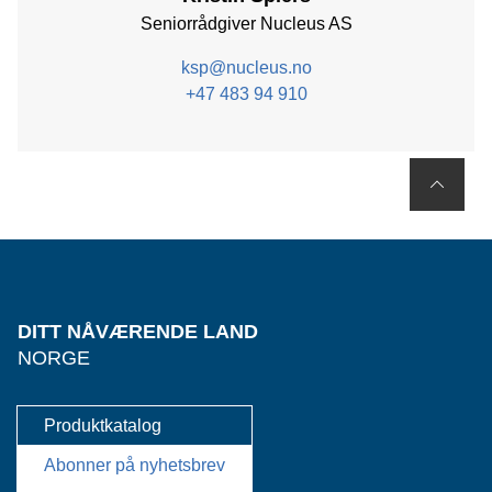
Seniorrådgiver Nucleus AS
ksp@nucleus.no
+47 483 94 910
DITT NÅVÆRENDE LAND
NORGE
Produktkatalog
Abonner på nyhetsbrev