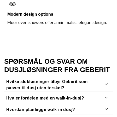
Modern design options
Floor-even showers offer a minimalist, elegant design.
SPØRSMÅL OG SVAR OM
DUSJLØSNINGER FRA GEBERIT
Hvilke slukløsninger tilbyr Geberit som
passer til dusj uten terskel?
Hva er fordelen med en walk-in-dusj?
Geberit tilbyr et utvalg dusjløsninger i flukt med gulvet
som passer åpne dusjløsninger. Alle løsningene kan
Hvordan planlegge walk-in dusj?
Felles for alle dusjløsningene fra Geberit er effektiv
brukes i dusjer uten terskel og tilpasses ulike baderom.