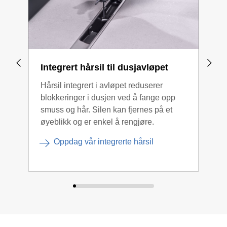
Integrert hårsil til dusjavløpet
Ker
Hårsil integrert i avløpet reduserer
Gebe
blokkeringer i dusjen ved å fange opp
lang
smuss og hår. Silen kan fjernes på et
kera
øyeblikk og er enkel å rengjøre.
smu
letts
Oppdag vår integrerte hårsil