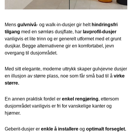
Mens
gulvnivå
- og walk-in-dusjer gir helt
hindringsfri
tilgang
med en sømløs dusjflate, har
lavprofil-dusjer
vanligvis et lite trinn og er generelt utformet med et grunt
dusjkar. Begge alternativene gir en komfortabel, jevn
overgang til dusjområdet.
Med sitt elegante, moderne uttrykk skaper gulvjevne dusjer
en illusjon av større plass, noe som får små bad til å
virke
større.
En annen praktisk fordel er
enkel rengjøring
, ettersom
dusjområdet vanligvis er fri for vanskelige kanter og
hjørner.
Geberit-dusjer er
enkle å installere
og
optimalt forseglet.