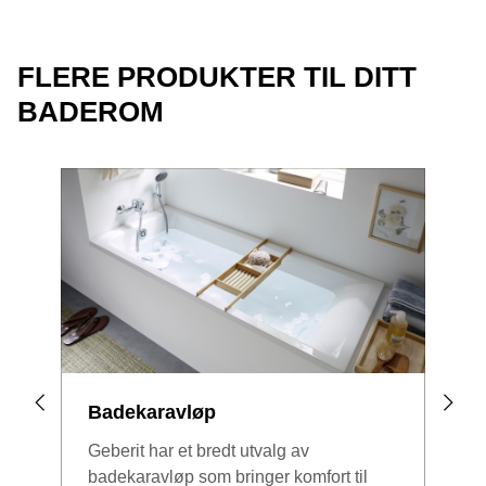
FLERE PRODUKTER TIL DITT
BADEROM
Badekaravløp
Bad
Geberit har et bredt utvalg av
Serv
badekaravløp som bringer komfort til
rekk