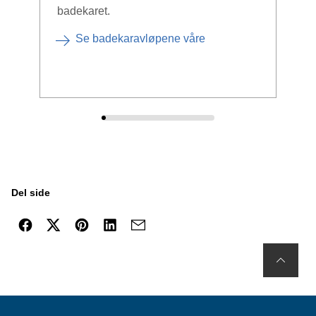
badekaret.
fore
form
Se badekaravløpene våre
– du
Del side