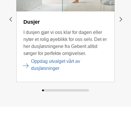
Dusjer
Dus
I dusjen gjør vi oss klar for dagen eller
Attr
nyter et rolig øyeblikk for oss selv. Det er
hydr
her dusjløsningene fra Geberit alltid
utme
sørger for perfekte omgivelser.
tilby
gulv
Oppdag utvalget vårt av
dusjløsninger