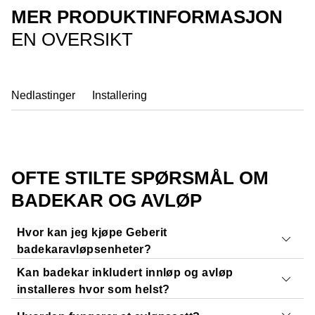
MER PRODUKTINFORMASJON
EN OVERSIKT
Nedlastinger
Installering
OFTE STILTE SPØRSMÅL OM
BADEKAR OG AVLØP
Hvor kan jeg kjøpe Geberit
badekaravløpsenheter?
Kan badekar inkludert innløp og avløp
Du kan se og kjøpe våre avløpsenheter hos din lokale
installeres hvor som helst?
rørlegger
eller i en
vvs-forretning nær deg
. Våre