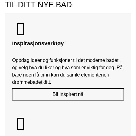
TIL DITT NYE BAD
å kontrollere enkelte produkter på badet med
smarttelefonen.
Geberit Home
gjør det for eksempel
mulig å kontrollere funksjonene til AquaClean
dusjtoalett, og DuoFresh luktavsug sentralt. Hvis du
trenger hjelp fra en ekspert, er service og
kontaktinformasjon tilgjengelig i appen.
Inspirasjonsverktøy
Oppdag ideer og funksjoner til det moderne badet,
og velg hva du liker og hva som er viktig for deg. På
bare noen få trinn kan du samle elementene i
drømmebadet ditt.
Bli inspirert nå