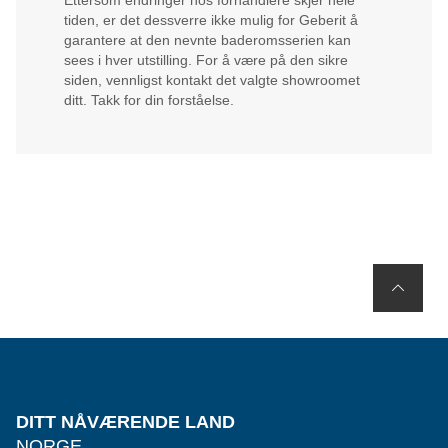
Ettersom endringer hos forhandlere skjer hele
tiden, er det dessverre ikke mulig for Geberit å
garantere at den nevnte baderomsserien kan
sees i hver utstilling. For å være på den sikre
siden, vennligst kontakt det valgte showroomet
ditt. Takk for din forståelse.
DITT NÅVÆRENDE LAND
NORGE