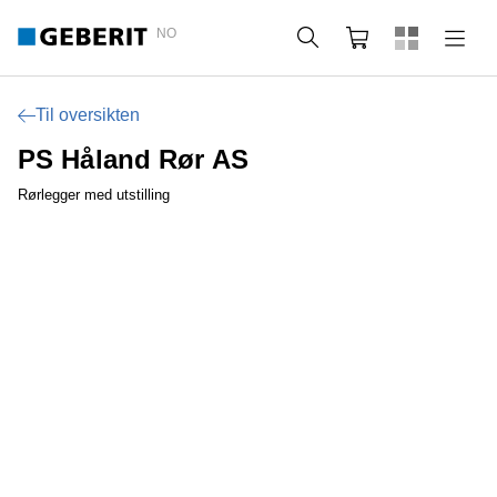
NO
Søk
Handlekurv
Til oversikten
PS Håland Rør AS
Rørlegger med utstilling