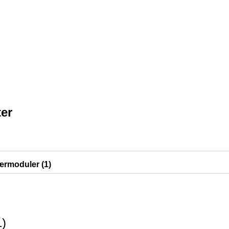
er
ærmoduler (1)
1
)