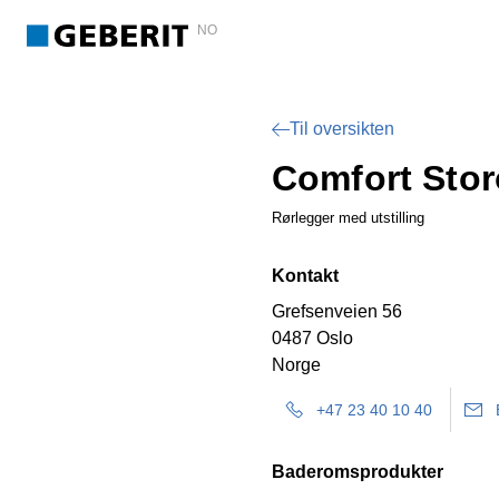
NO
Til oversikten
Comfort Sto
Rørlegger med utstilling
Kontakt
Grefsenveien 56
0487 Oslo
Norge
+47 23 40 10 40
Baderomsprodukter