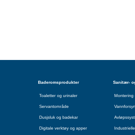
Baderomsprodukter
Sanitær- o
Toaletter og urinaler
Montering 
Servantområde
Vannforsy
Dusjsluk og badekar
Avløpssys
Digitale verktøy og apper
Industriel