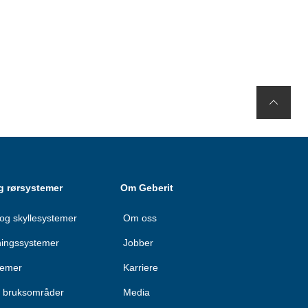
g rørsystemer
Om Geberit
og skyllesystemer
Om oss
ningssystemer
Jobber
temer
Karriere
le bruksområder
Media