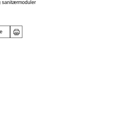
og sanitærmoduler
te