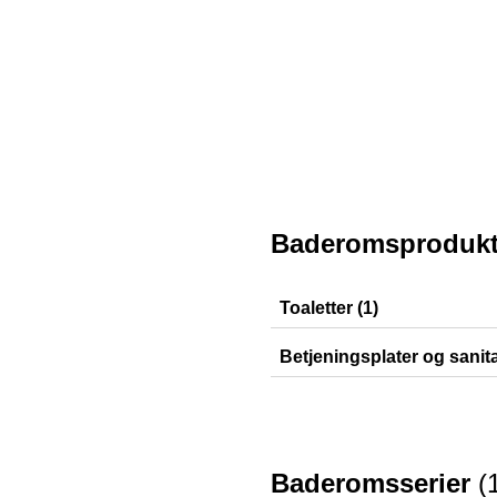
Baderomsprodukt
Toaletter (1)
Acanto
Betjeningsplater og sanit
Sigma10
Baderomsserier
(