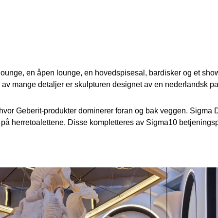
 lounge, en åpen lounge, en hovedspisesal, bardisker og et show
 av mange detaljer er skulpturen designet av en nederlandsk p
 hvor Geberit-produkter dominerer foran og bak veggen. Sigma D
rt på herretoalettene. Disse kompletteres av Sigma10 betjeningspla