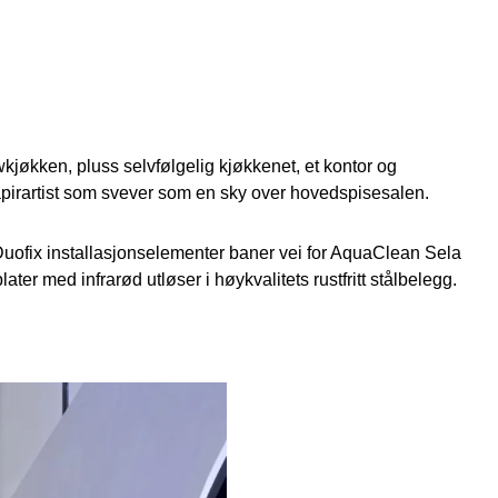
kjøkken, pluss selvfølgelig kjøkkenet, et kontor og
apirartist som svever som en sky over hovedspisesalen.
uofix installasjonselementer baner vei for AquaClean Sela
ter med infrarød utløser i høykvalitets rustfritt stålbelegg.