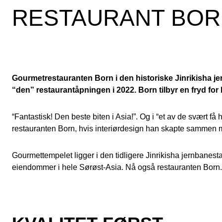
RESTAURANT BOR
Gourmetrestauranten Born i den historiske Jinrikisha j
“den” restaurantåpningen i 2022. Born tilbyr en fryd fo
“Fantastisk! Den beste biten i Asia!”. Og i “et av de svært f
restauranten Born, hvis interiørdesign han skapte sammen m
Gourmettempelet ligger i den tidligere Jinrikisha jernbanes
eiendommer i hele Sørøst-Asia. Nå også restauranten Born. D