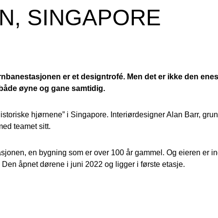
N, SINGAPORE
ernbanestasjonen er et designtrofé. Men det er ikke den en
r både øyne og gane samtidig.
å historiske hjørnene” i Singapore. Interiørdesigner Alan Barr, g
ed teamet sitt.
tasjonen, en bygning som er over 100 år gammel. Og eieren er in
en åpnet dørene i juni 2022 og ligger i første etasje.