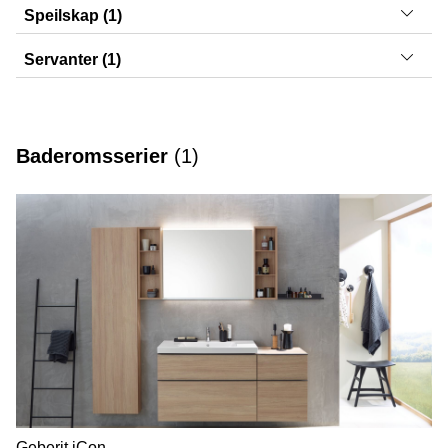
Sigma40, Sigma20
Speilskap (1)
Option
Servanter (1)
iCon
Baderomsserier
(
1
)
Geberit iCon