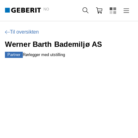
NO
Søk
Handlekurv
Til oversikten
Werner Barth Bademiljø AS
Partner
Rørlegger med utstilling