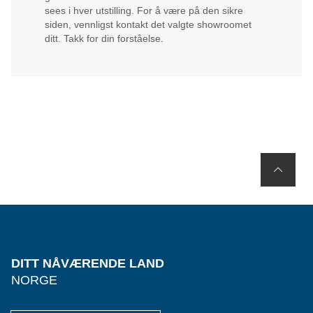
sees i hver utstilling. For å være på den sikre
siden, vennligst kontakt det valgte showroomet
ditt. Takk for din forståelse.
DITT NÅVÆRENDE LAND
NORGE