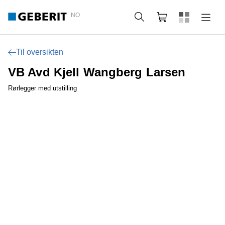
NO
Søk
Handlekurv
Til oversikten
VB Avd Kjell Wangberg Larsen
Rørlegger med utstilling