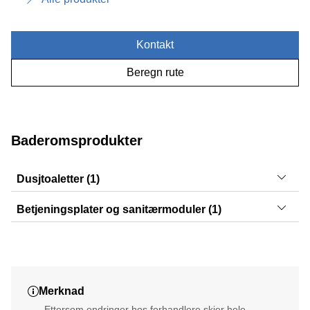
Kontakt
Beregn rute
Baderomsprodukter
Dusjtoaletter (1)
AquaClean Tuma
Betjeningsplater og sanitærmoduler (1)
Sigma01
Merknad
Ettersom endringer hos forhandlere skjer hele