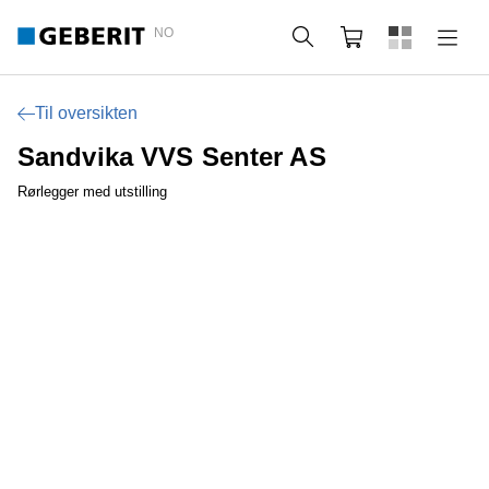
NO
Søk
Handlekurv
Til oversikten
Sandvika VVS Senter AS
Rørlegger med utstilling