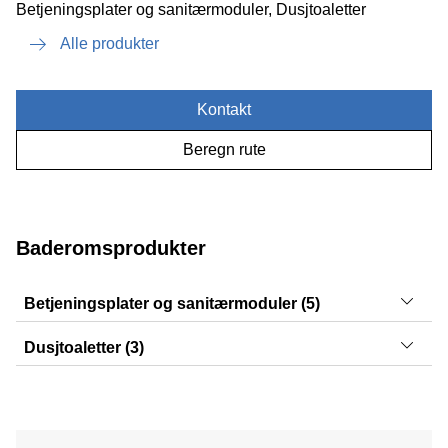
Betjeningsplater og sanitærmoduler, Dusjtoaletter
Alle produkter
Kontakt
Beregn rute
Baderomsprodukter
Betjeningsplater og sanitærmoduler (5)
Sigma50, Sigma21, Sigma10, Sigma30, Sigma01
Dusjtoaletter (3)
AquaClean Tuma, AquaClean Sela, AquaClean Mera