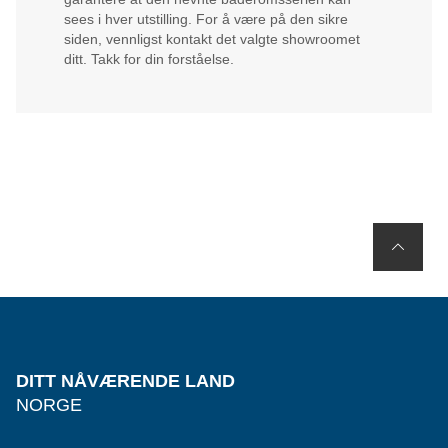
sees i hver utstilling. For å være på den sikre
siden, vennligst kontakt det valgte showroomet
ditt. Takk for din forståelse.
DITT NÅVÆRENDE LAND
NORGE