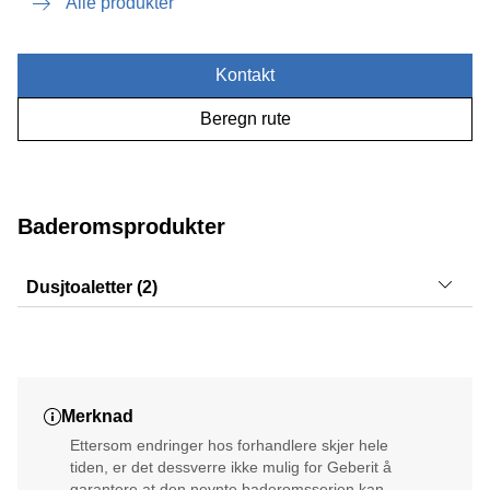
Alle produkter
Kontakt
Beregn rute
Baderomsprodukter
Dusjtoaletter (2)
AquaClean Sela, AquaClean Mera
Merknad
Ettersom endringer hos forhandlere skjer hele
tiden, er det dessverre ikke mulig for Geberit å
garantere at den nevnte baderomsserien kan