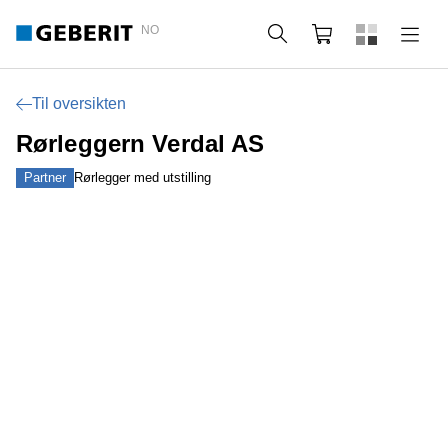
NO
Søk
Handlekurv
Til oversikten
Rørleggern Verdal AS
Partner
Rørlegger med utstilling