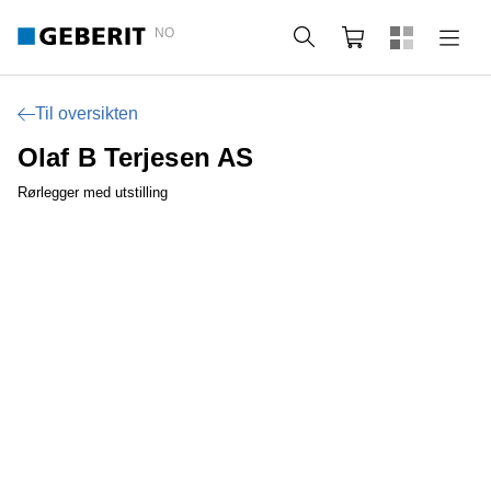
NO
Søk
Handlekurv
Til oversikten
Olaf B Terjesen AS
Rørlegger med utstilling