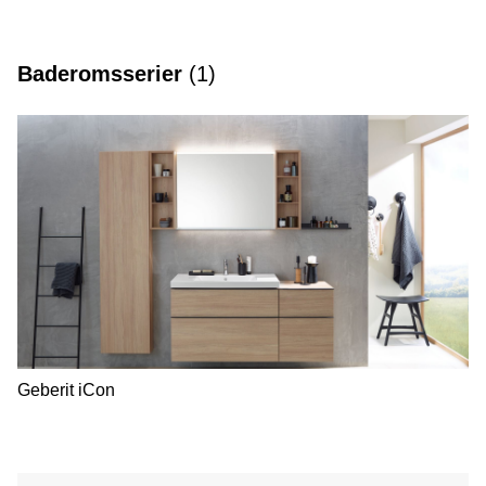
iCon
Baderomsserier
(
1
)
Geberit iCon