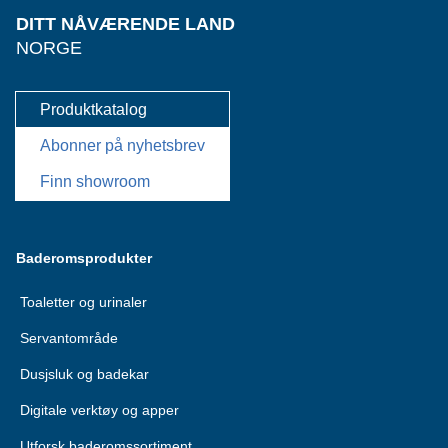
DITT NÅVÆRENDE LAND
NORGE
Produktkatalog
Abonner på nyhetsbrev
Finn showroom
Baderomsprodukter
Toaletter og urinaler
Servantområde
Dusjsluk og badekar
Digitale verktøy og apper
Utforsk baderomssortiment