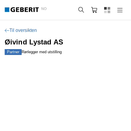
NO
Søk
Handlekurv
Til oversikten
Øivind Lystad AS
Partner
Rørlegger med utstilling