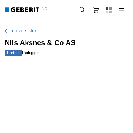
NO
Søk
Handlekurv
Til oversikten
Nils Aksnes & Co AS
Partner
Rørlegger