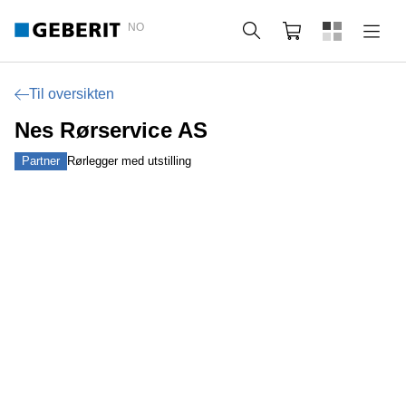
NO
Søk
Handlekurv
Til oversikten
Nes Rørservice AS
Partner
Rørlegger med utstilling