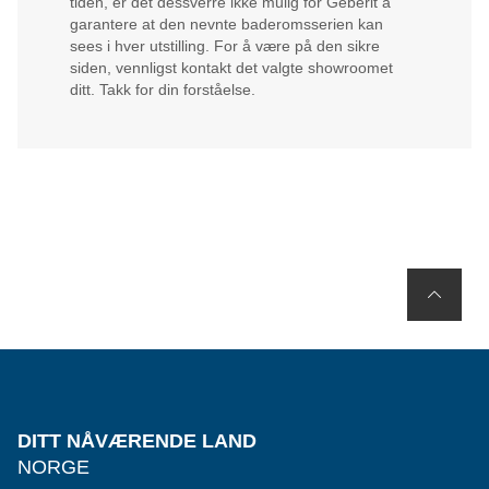
tiden, er det dessverre ikke mulig for Geberit å
garantere at den nevnte baderomsserien kan
sees i hver utstilling. For å være på den sikre
siden, vennligst kontakt det valgte showroomet
ditt. Takk for din forståelse.
DITT NÅVÆRENDE LAND
NORGE