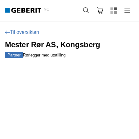
NO
Søk
Handlekurv
Til oversikten
Mester Rør AS, Kongsberg
Partner
Rørlegger med utstilling