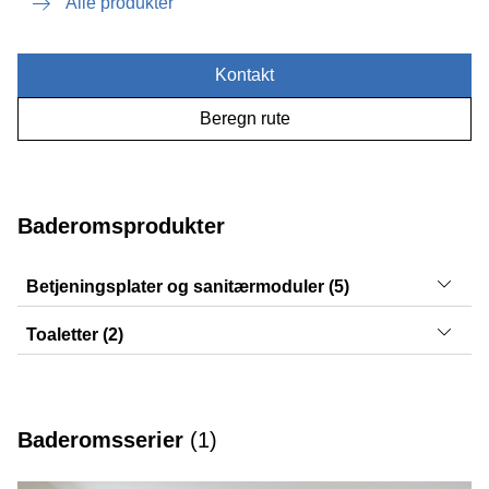
Alle produkter
Kontakt
Beregn rute
Baderomsprodukter
Betjeningsplater og sanitærmoduler (5)
Sigma40, Sigma50, Sigma21, Sigma30, Sigma20
Toaletter (2)
Acanto, Selnova
Baderomsserier
(
1
)