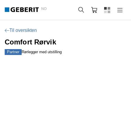
NO
Søk
Handlekurv
Til oversikten
Comfort Rørvik
Partner
Rørlegger med utstilling