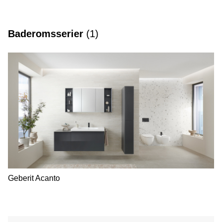
Glow, Acanto, Selnova
Baderomsserier
(
1
)
Geberit Acanto