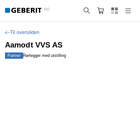
NO
Søk
Handlekurv
Til oversikten
Aamodt VVS AS
Partner
Rørlegger med utstilling