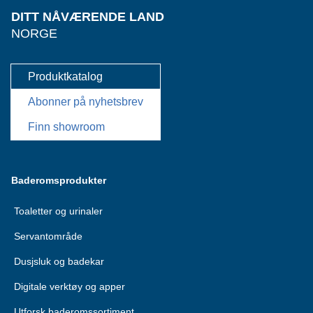
DITT NÅVÆRENDE LAND
NORGE
Produktkatalog
Abonner på nyhetsbrev
Finn showroom
Baderomsprodukter
Toaletter og urinaler
Servantområde
Dusjsluk og badekar
Digitale verktøy og apper
Utforsk baderomssortiment