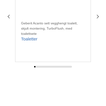
Geberit Acanto sett vegghengt toalett,
Geb
skjult montering, TurboFlush, med
mon
Toa
toalettsete
Toaletter